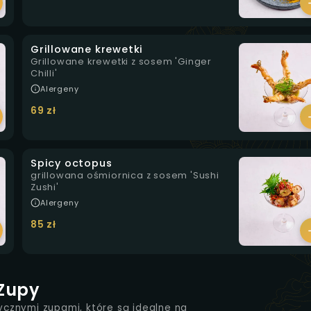
Grillowane krewetki
Grillowane krewetki z sosem 'Ginger
Chilli'
Alergeny
69 zł
Spicy octopus
grillowana ośmiornica z sosem 'Sushi
Zushi'
Alergeny
85 zł
Zupy
ycznymi zupami, które są idealne na