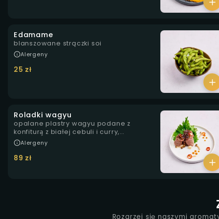
Edamame
blanszowane strączki soi
Alergeny
25 zł
Roladki wagyu
opalane plastry wagyu podane z
konfiturą̨ z białej cebuli i curry,
marynowanymi grzybkami shimeji, żelem
Alergeny
z rokitnika oraz prażonymi orzechami pini
89 zł
Rozgrzej się naszymi aromat