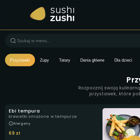
Menu — Sushi Zushi Wars
Przystawki
Zupy
Tatary
Dania główne
Dla dzieci
Prz
Rozpocznij swoją kulinar
przystawek, które p
Ebi tempura
krewetki smażone w tempurze
Alergeny
69 zł