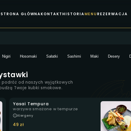
STRONA GŁÓWNA
KONTAKT
HISTORIA
MENU
REZERWACJA
zawa
Nigiri
Hosomaki
Sałatki
Sashimi
Maki
Desery
ystawki
ną podróż od naszych wyjątkowych
obudzą Twoje kubki smakowe.
Yasai Tempura
warzywa smażone w tempurze
Alergeny
49 zł