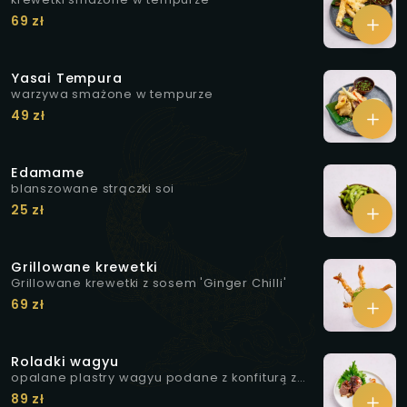
69 zł
Yasai Tempura
warzywa smażone w tempurze
49 zł
Edamame
blanszowane strączki soi
25 zł
Grillowane krewetki
Grillowane krewetki z sosem 'Ginger Chilli'
69 zł
Roladki wagyu
opalane plastry wagyu podane z konfiturą̨ z
białej cebuli i curry, marynowanymi grzybkami
89 zł