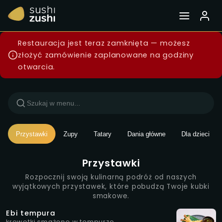
Menu — Sushi Zushi Wars
Restauracja jest teraz zamknięta — możesz
złożyć zamówienie zaplanowane na godziny
otwarcia.
Przystawki
Zupy
Tatary
Dania główne
Dla dzieci
Przystawki
Rozpocznij swoją kulinarną podróż od naszych
wyjątkowych przystawek, które pobudzą Twoje kubki
smakowe.
Ebi tempura
krewetki smażone w tempurze