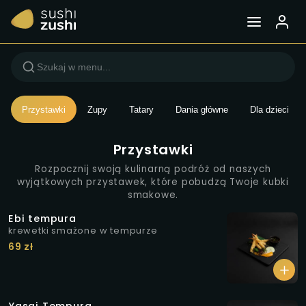
Menu — Sushi Zushi Wars
Przystawki
Zupy
Tatary
Dania główne
Dla dzieci
Przystawki
Rozpocznij swoją kulinarną podróż od naszych
wyjątkowych przystawek, które pobudzą Twoje kubki
smakowe.
Ebi tempura
krewetki smażone w tempurze
69 zł