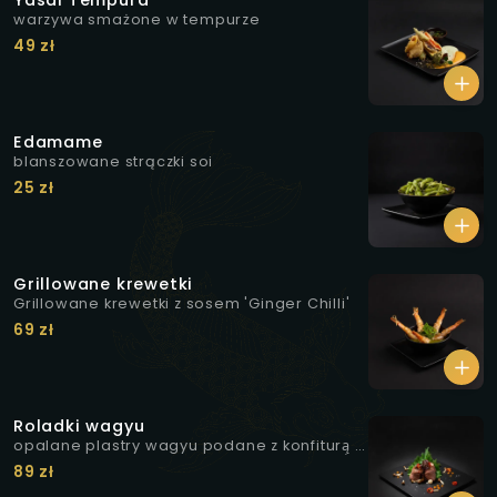
Yasai Tempura
warzywa smażone w tempurze
49 zł
Edamame
blanszowane strączki soi
25 zł
Grillowane krewetki
Grillowane krewetki z sosem 'Ginger Chilli'
69 zł
Roladki wagyu
opalane plastry wagyu podane z konfiturą̨ z
białej cebuli i curry, marynowanymi
89 zł
grzybkami shimeji, żelem z rokitnika oraz