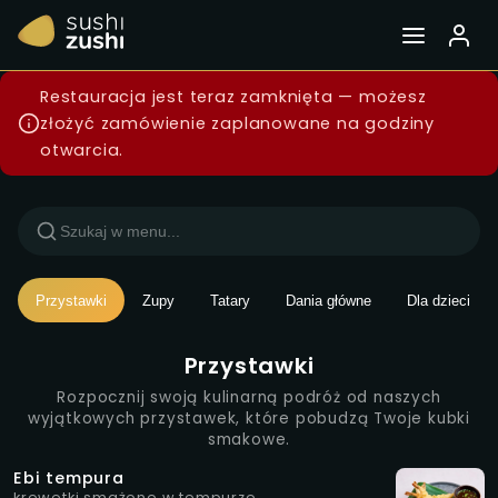
Menu — Sushi Zushi Wars
Restauracja jest teraz zamknięta — możesz
złożyć zamówienie zaplanowane na godziny
otwarcia.
Przystawki
Zupy
Tatary
Dania główne
Dla dzieci
Przystawki
Rozpocznij swoją kulinarną podróż od naszych
wyjątkowych przystawek, które pobudzą Twoje kubki
smakowe.
Ebi tempura
krewetki smażone w tempurze