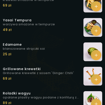
69 zł
Yasai Tempura
warzywa smażone w tempurze
49 zł
Edamame
blanszowane strączki soi
25 zł
Grillowane krewetki
Grillowane krewetki z sosem 'Ginger Chilli'
69 zł
Roladki wagyu
opalane plastry wagyu podane z konfiturą̨ z
białej cebuli i curry, marynowanymi grzybkami
89 zł