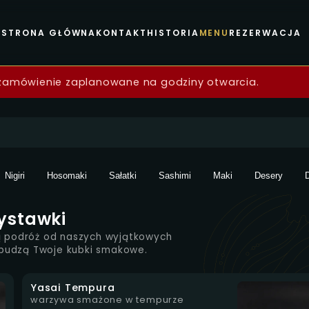
STRONA GŁÓWNA
KONTAKT
HISTORIA
MENU
REZERWACJA
zawa
 zamówienie zaplanowane na godziny otwarcia.
Nigiri
Hosomaki
Sałatki
Sashimi
Maki
Desery
ystawki
ną podróż od naszych wyjątkowych
obudzą Twoje kubki smakowe.
Yasai Tempura
warzywa smażone w tempurze