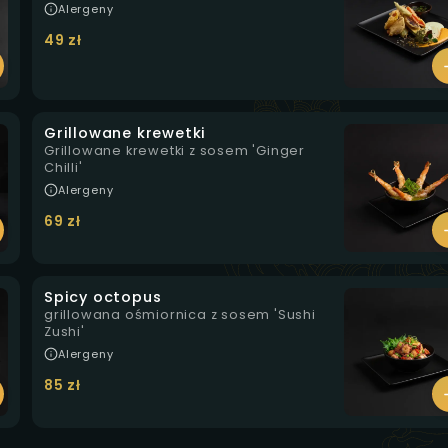
Alergeny
49 zł
Grillowane krewetki
Grillowane krewetki z sosem 'Ginger
Chilli'
Alergeny
69 zł
Spicy octopus
grillowana ośmiornica z sosem 'Sushi
Zushi'
Alergeny
85 zł