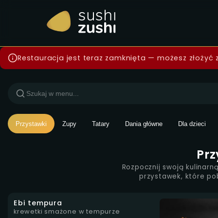
Menu — Sushi Zushi Wars
Restauracja jest teraz zamknięta — możesz złożyć
Przystawki
Zupy
Tatary
Dania główne
Dla dzieci
Prz
Rozpocznij swoją kulinar
przystawek, które p
Ebi tempura
krewetki smażone w tempurze