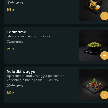
Alergeny
69 zł
Edamame
blanszowane strączki soi
Alergeny
25 zł
Roladki wagyu
opalane plastry wagyu podane z
konfiturą̨ z białej cebuli i curry,
marynowanymi grzybkami shimeji, żelem
Alergeny
z rokitnika oraz prażonymi orzechami pini
89 zł