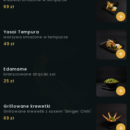
69 zł
Yasai Tempura
warzywa smażone w tempurze
49 zł
Edamame
blanszowane strączki soi
25 zł
Grillowane krewetki
Grillowane krewetki z sosem 'Ginger Chilli'
69 zł