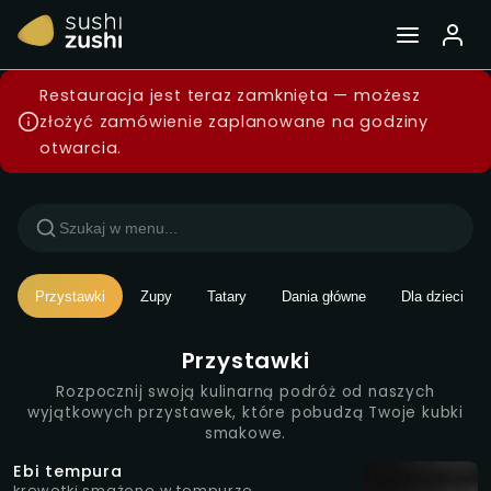
Menu — Sushi Zushi Wars
Restauracja jest teraz zamknięta — możesz
złożyć zamówienie zaplanowane na godziny
otwarcia.
Przystawki
Zupy
Tatary
Dania główne
Dla dzieci
Przystawki
Rozpocznij swoją kulinarną podróż od naszych
wyjątkowych przystawek, które pobudzą Twoje kubki
smakowe.
Ebi tempura
krewetki smażone w tempurze