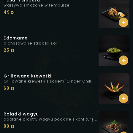
Yasai Tempura
warzywa smażone w tempurze
49 zł
Edamame
blanszowane strączki soi
25 zł
Grillowane krewetki
Grillowane krewetki z sosem 'Ginger Chilli'
69 zł
Roladki wagyu
opalane plastry wagyu podane z konfiturą̨ z
białej cebuli i curry, marynowanymi
89 zł
grzybkami shimeji, żelem z rokitnika oraz