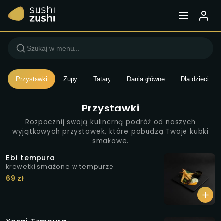
Menu — Sushi Zushi Wars
Przystawki
Zupy
Tatary
Dania główne
Dla dzieci
Przystawki
Rozpocznij swoją kulinarną podróż od naszych
wyjątkowych przystawek, które pobudzą Twoje kubki
smakowe.
Ebi tempura
krewetki smażone w tempurze
69 zł