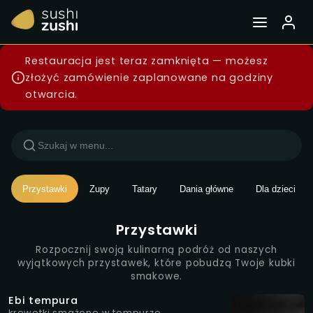
Menu — Sushi Zushi Wars
Restauracja jest teraz zamknięta — możesz
złożyć zamówienie zaplanowane na godziny
otwarcia.
Przystawki
Zupy
Tatary
Dania główne
Dla dzieci
Przystawki
Rozpocznij swoją kulinarną podróż od naszych
wyjątkowych przystawek, które pobudzą Twoje kubki
smakowe.
Ebi tempura
krewetki smażone w tempurze