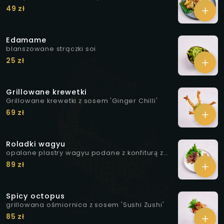
49 zł
Edamame
blanszowane strączki soi
25 zł
Grillowane krewetki
Grillowane krewetki z sosem 'Ginger Chilli'
69 zł
Roladki wagyu
opalane plastry wagyu podane z konfiturą̨ z
białej cebuli i curry, marynowanymi grzybkami
89 zł
shimeji, żelem z rokitnika oraz prażonymi
orzechami pini
Spicy octopus
grillowana ośmiornica z sosem 'Sushi Zushi'
85 zł