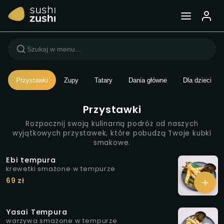
Menu — Sushi Zushi Wars
Przystawki
Zupy
Tatary
Dania główne
Dla dzieci
Przystawki
Rozpocznij swoją kulinarną podróż od naszych
wyjątkowych przystawek, które pobudzą Twoje kubki
smakowe.
Ebi tempura
krewetki smażone w tempurze
69 zł
Yasai Tempura
warzywa smażone w tempurze