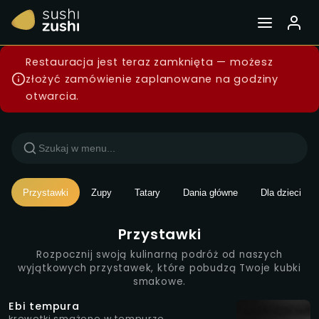
Menu — Sushi Zushi Wars
Restauracja jest teraz zamknięta — możesz
złożyć zamówienie zaplanowane na godziny
otwarcia.
Przystawki
Zupy
Tatary
Dania główne
Dla dzieci
Przystawki
Rozpocznij swoją kulinarną podróż od naszych
wyjątkowych przystawek, które pobudzą Twoje kubki
smakowe.
Ebi tempura
krewetki smażone w tempurze