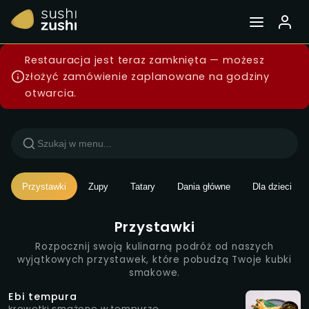
Menu — Sushi Zushi Wars
Restauracja jest teraz zamknięta — możesz
złożyć zamówienie zaplanowane na godziny
otwarcia.
Przystawki
Zupy
Tatary
Dania główne
Dla dzieci
Przystawki
Rozpocznij swoją kulinarną podróż od naszych
wyjątkowych przystawek, które pobudzą Twoje kubki
smakowe.
Ebi tempura
krewetki smażone w tempurze