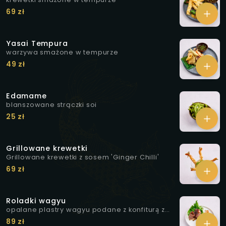
69 zł
Yasai Tempura
warzywa smażone w tempurze
49 zł
Edamame
blanszowane strączki soi
25 zł
Grillowane krewetki
Grillowane krewetki z sosem 'Ginger Chilli'
69 zł
Roladki wagyu
opalane plastry wagyu podane z konfiturą̨ z
białej cebuli i curry, marynowanymi grzybkami
89 zł