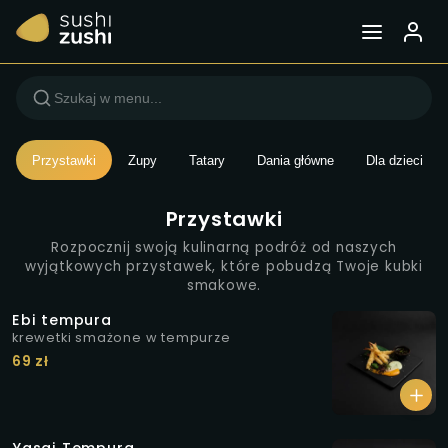
Menu — Sushi Zushi Wars
Przystawki
Zupy
Tatary
Dania główne
Dla dzieci
Przystawki
Rozpocznij swoją kulinarną podróż od naszych
wyjątkowych przystawek, które pobudzą Twoje kubki
smakowe.
Ebi tempura
krewetki smażone w tempurze
69 zł