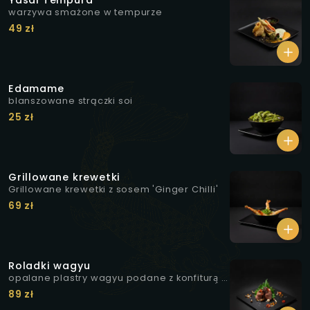
Yasai Tempura
warzywa smażone w tempurze
49 zł
Edamame
blanszowane strączki soi
25 zł
Grillowane krewetki
Grillowane krewetki z sosem 'Ginger Chilli'
69 zł
Roladki wagyu
opalane plastry wagyu podane z konfiturą̨ z
białej cebuli i curry, marynowanymi
89 zł
grzybkami shimeji, żelem z rokitnika oraz